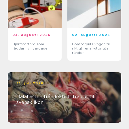
03. augusti 2026
02. augusti 2026
Hjärtstartare som
Fönsterputs vägen till
räddar liv i vardagen
riktigt rena rutor utan
ränder
31. juli 2026
Dalahästen från lekfullt trädjur till
svensk ikon