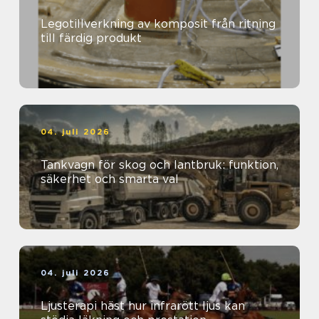
Legotillverkning av komposit från ritning
till färdig produkt
04. juli 2026
Tankvagn för skog och lantbruk: funktion,
säkerhet och smarta val
04. juli 2026
Ljusterapi häst hur infrarött ljus kan