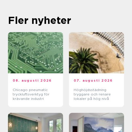
Fler nyheter
08. augusti 2026
07. augusti 2026
Chicago pneumatic
Höghöjdsstädning
tryckluftsverktyg för
tryggare och renare
krävande industri
lokaler på hög nivå