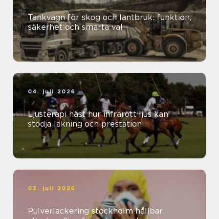
Tankvagn för skog och lantbruk: funktion,
säkerhet och smarta val
04. juli 2026
Ljusterapi häst hur infrarött ljus kan
stödja läkning och prestation
03. juli 2026
Pulverlackering stockholm hållbar