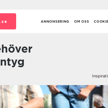
.
se
ANNONSERING
OM OSS
COOKI
intyg
Inspirat