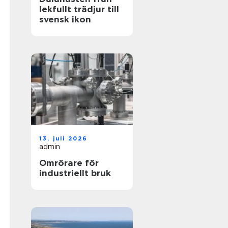
lekfullt trädjur till
svensk ikon
13. juli 2026
admin
Omrörare för
industriellt bruk