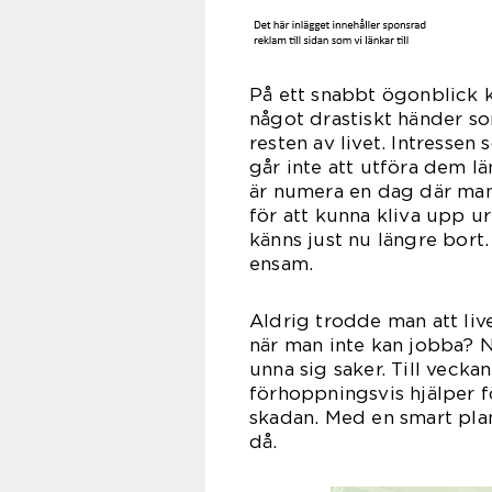
På ett snabbt ögonblick ka
något drastiskt händer so
resten av livet. Intresse
går inte att utföra dem l
är numera en dag där man 
för att kunna kliva upp u
känns just nu längre bort.
ensam.
Aldrig trodde man att live
när man inte kan jobba? 
unna sig saker. Till veckan
förhoppningsvis hjälper fö
skadan. Med en smart plan
d