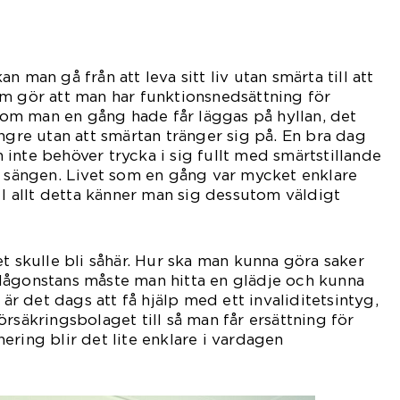
n man gå från att leva sitt liv utan smärta till att
m gör att man har funktionsnedsättning för
n som man en gång hade får läggas på hyllan, det
ängre utan att smärtan tränger sig på. En bra dag
inte behöver trycka i sig fullt med smärtstillande
r sängen. Livet som en gång var mycket enklare
 I allt detta känner man sig dessutom väldigt
t skulle bli såhär. Hur ska man kunna göra saker
Någonstans måste man hitta en glädje och kunna
 är det dags att få hjälp med ett invaliditetsintyg,
rsäkringsbolaget till så man får ersättning för
ering blir det lite enklare i vardagen
å.