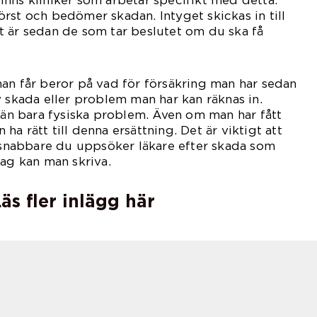
nns kliniker som arbetar specifikt med detta.
rst och bedömer skadan. Intyget skickas in till
t är sedan de som tar beslutet om du ska få
ing eller ej.
an får beror på vad för försäkring man har sedan
v skada eller problem man har kan räknas in.
r än bara fysiska problem. Även om man har fått
a rätt till denna ersättning. Det är viktigt att
u snabbare du uppsöker läkare efter skada som
lag kan man skriva.
äs fler inlägg här