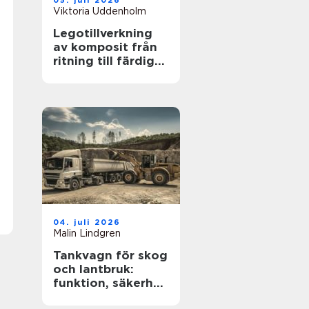
05. juli 2026
Viktoria Uddenholm
Legotillverkning
av komposit från
ritning till färdig
produkt
04. juli 2026
Malin Lindgren
Tankvagn för skog
och lantbruk:
funktion, säkerhet
och smarta val