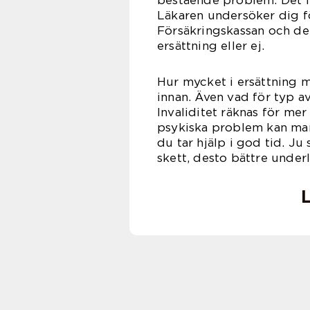
bestående problem. Det fi
Läkaren undersöker dig fö
Försäkringskassan och de
ersättn
Hur mycket i ersättning m
innan. Även vad för typ a
Invaliditet räknas för me
psykiska problem kan man h
du tar hjälp i god tid. J
skett, desto bättre under
L