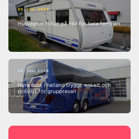
05. juni 2026
Husvagnar frihet på hjul för hela familjen
04. juni 2026
Hyra buss i halland tryggt, enkelt och
prisvärt för gruppresan