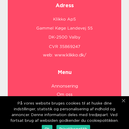
Adress
web:
www.klikko.dk/
Menu
Annonsering
Om oss
Cookies
På vores website bruges cookies til at huske dine
indstillinger, statistik og personalisering af indhold og
Kontakta oss
annoncer. Denne information deles med tredjepart. Ved
Sitemap
fortsat brug af websiden godkender du cookiepolitikken.
Ok
Privatlivspolitik