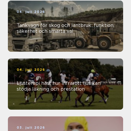
04. juli 2026
Tankvagn för skog och lantbruk: funktion,
säkerhet och smarta val
04. juli 2026
Ljusterapi häst hur infrarött ljus kan
stödja läkning och prestation
03. juli 2026