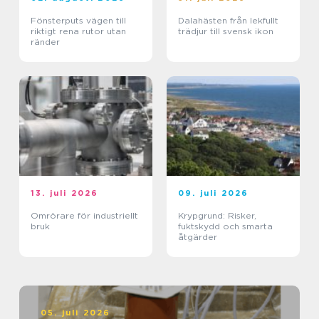
Fönsterputs vägen till
Dalahästen från lekfullt
riktigt rena rutor utan
trädjur till svensk ikon
ränder
13. juli 2026
09. juli 2026
Omrörare för industriellt
Krypgrund: Risker,
bruk
fuktskydd och smarta
åtgärder
05. juli 2026