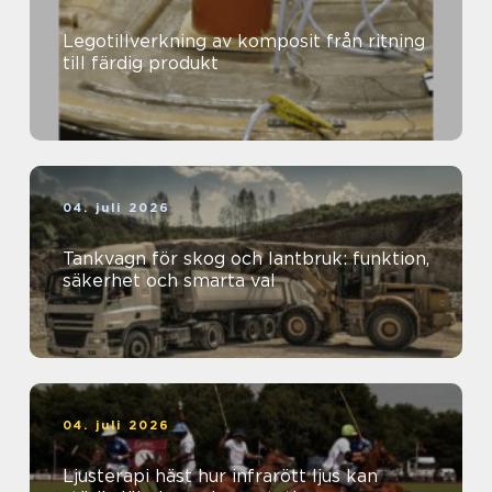
Legotillverkning av komposit från ritning
till färdig produkt
04. juli 2026
Tankvagn för skog och lantbruk: funktion,
säkerhet och smarta val
04. juli 2026
Ljusterapi häst hur infrarött ljus kan