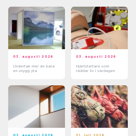
03. augusti 2026
03. augusti 2026
Undertak mer än bara
Hjärtstartare som
en snygg yta
räddar liv i vardagen
02. augusti 2026
31. juli 2026