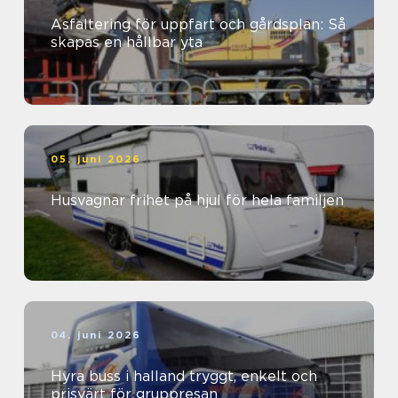
Asfaltering för uppfart och gårdsplan: Så
skapas en hållbar yta
05. juni 2026
Husvagnar frihet på hjul för hela familjen
04. juni 2026
Hyra buss i halland tryggt, enkelt och
prisvärt för gruppresan