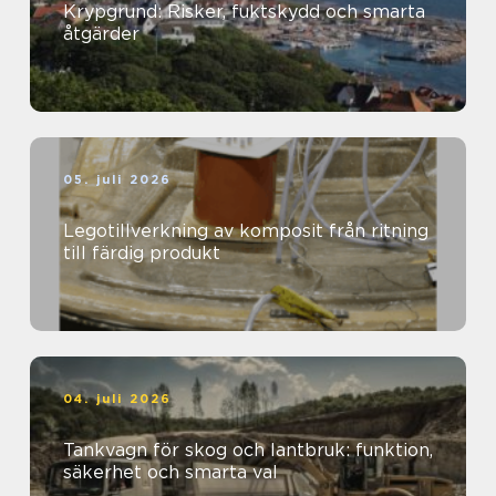
Krypgrund: Risker, fuktskydd och smarta
åtgärder
05. juli 2026
Legotillverkning av komposit från ritning
till färdig produkt
04. juli 2026
Tankvagn för skog och lantbruk: funktion,
säkerhet och smarta val