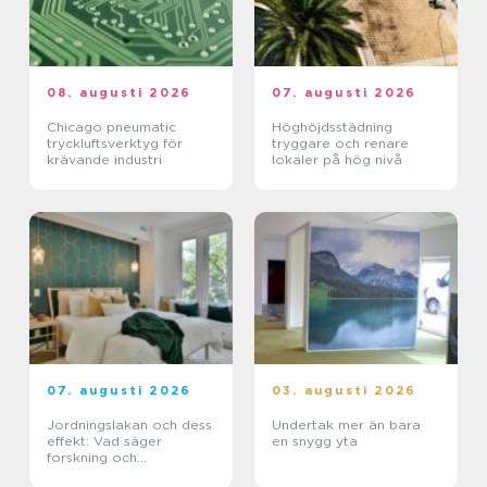
08. augusti 2026
07. augusti 2026
Chicago pneumatic
Höghöjdsstädning
tryckluftsverktyg för
tryggare och renare
krävande industri
lokaler på hög nivå
07. augusti 2026
03. augusti 2026
Jordningslakan och dess
Undertak mer än bara
effekt: Vad säger
en snygg yta
forskning och
erfarenhet?