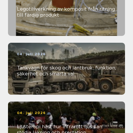
Legotillverkning av komposit från ritning
till färdig produkt
04. juli 2026
Tankvagn för skog och lantbruk: funktion,
säkerhet och smarta val
04. juli 2026
Ljusterapi häst hur infrarött ljus kan
stödja läkning och prestation