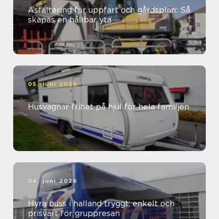
Asfaltering för uppfart och gårdsplan: Så
skapas en hållbar yta
05. juni 2026
Husvagnar frihet på hjul för hela familjen
04. juni 2026
Hyra buss i halland tryggt, enkelt och
prisvärt för gruppresan