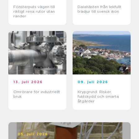
Fönsterputs vägen till
Dalahästen från lekfullt
riktigt rena rutor utan
trädjur till svensk ikon
ränder
13. juli 2026
09. juli 2026
Omrörare för industriellt
Krypgrund: Risker,
bruk
fuktskydd och smarta
åtgärder
05. juli 2026