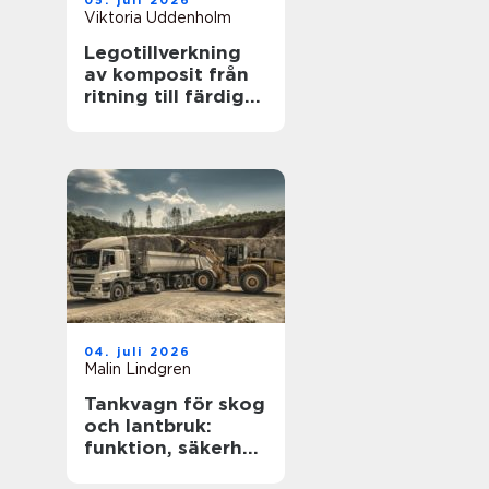
05. juli 2026
Viktoria Uddenholm
Legotillverkning
av komposit från
ritning till färdig
produkt
04. juli 2026
Malin Lindgren
Tankvagn för skog
och lantbruk:
funktion, säkerhet
och smarta val