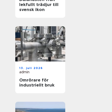
lekfullt trädjur till
svensk ikon
13. juli 2026
admin
Omrörare för
industriellt bruk