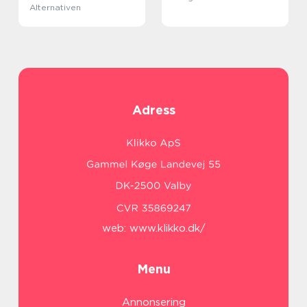
Alternativen
Adress
web:
www.klikko.dk/
Menu
Annonsering