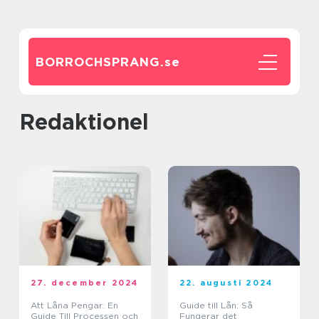
BORROCHSPRANG.
se
redaktionel
27. december 2024
22. augusti 2024
Att Låna Pengar: En
Guide till Lån: Så
Guide Till Processen och
Fungerar det