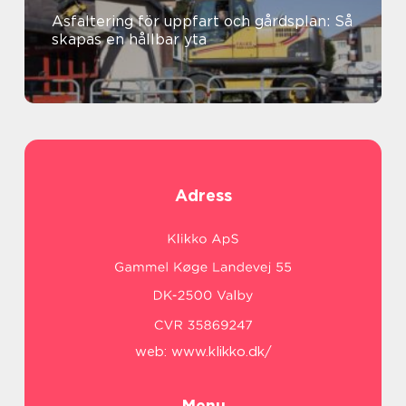
Asfaltering för uppfart och gårdsplan: Så
skapas en hållbar yta
Adress
web:
www.klikko.dk/
Menu