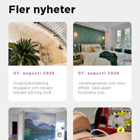
Fler nyheter
07. augusti 2026
07. augusti 2026
Höghöjdsstädning
Jordningslakan och dess
tryggare och renare
effekt: Vad säger
lokaler på hög nivå
forskning och
erfarenhet?