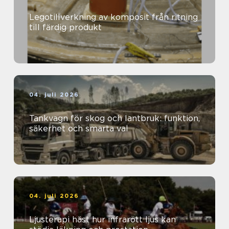
Legotillverkning av komposit från ritning
till färdig produkt
04. juli 2026
Tankvagn för skog och lantbruk: funktion,
säkerhet och smarta val
04. juli 2026
Ljusterapi häst hur infrarött ljus kan