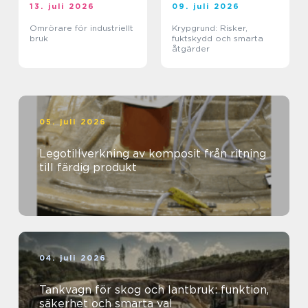
13. juli 2026
09. juli 2026
Omrörare för industriellt
Krypgrund: Risker,
bruk
fuktskydd och smarta
åtgärder
05. juli 2026
Legotillverkning av komposit från ritning
till färdig produkt
04. juli 2026
Tankvagn för skog och lantbruk: funktion,
säkerhet och smarta val