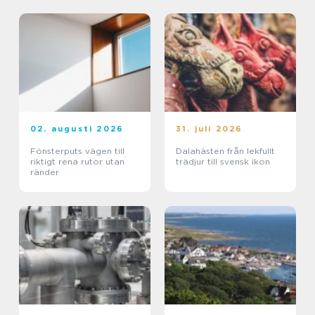
02. augusti 2026
31. juli 2026
Fönsterputs vägen till
Dalahästen från lekfullt
riktigt rena rutor utan
trädjur till svensk ikon
ränder