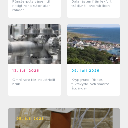
Fönsterputs vägen till
Dalahästen från lekfullt
riktigt rena rutor utan
trädjur till svensk ikon
ränder
13. juli 2026
09. juli 2026
Omrörare för industriellt
Krypgrund: Risker,
bruk
fuktskydd och smarta
åtgärder
05. juli 2026