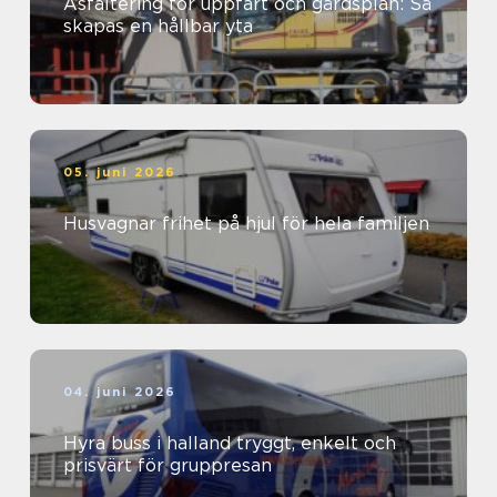
Asfaltering för uppfart och gårdsplan: Så
skapas en hållbar yta
05. juni 2026
Husvagnar frihet på hjul för hela familjen
04. juni 2026
Hyra buss i halland tryggt, enkelt och
prisvärt för gruppresan