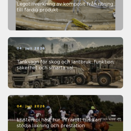
Legotillverkning av komposit från ritning
till färdig produkt
04. juli 2026
Tankvagn för skog och lantbruk: funktion,
säkerhet och smarta val
04. juli 2026
Ljusterapi häst hur infrarött ljus kan
stödja läkning och prestation