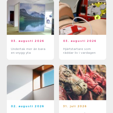
03. augusti 2026
03. augusti 2026
Undertak mer än bara
Hjärtstartare som
en snygg yta
räddar liv i vardagen
02. augusti 2026
31. juli 2026