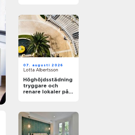
för krävande
industri
07. augusti 2026
Lotta Albertsson
Höghöjdsstädning
tryggare och
renare lokaler på
hög nivå