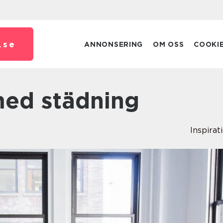
.
se
ANNONSERING
OM OSS
COOKI
 med städning
Inspirat