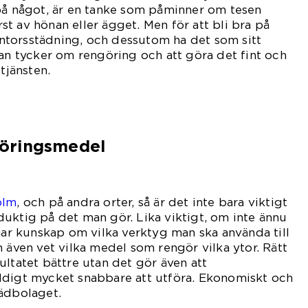
 på något, är en tanke som påminner om tesen
t av hönan eller ägget. Men för att bli bra på
torsstädning, och dessutom ha det som sitt
man tycker om rengöring och att göra det fint och
tjänsten.
öringsmedel
n arbetar med
olm
, och på andra orter, så är det inte bara viktigt
uktig på det man gör. Lika viktigt, om inte ännu
 har kunskap om vilka verktyg man ska använda till
n även vet vilka medel som rengör vilka ytor. Rätt
ultatet bättre utan det gör även att
ldigt mycket snabbare att utföra. Ekonomiskt och
tädbolaget.