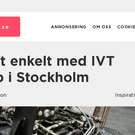
.
se
ANNONSERING
OM OSS
COOKI
 i Stockholm
son
Inspirat