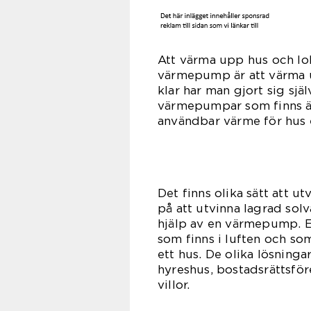
Att värma upp hus och lo
värmepump är att värma up
klar har man gjort sig sjä
värmepumpar som finns är 
användbar värme för hus e
Det finns olika sätt att u
på att utvinna lagrad sol
hjälp av en värmepump. 
som finns i luften och som
ett hus. De olika lösning
hyreshus, bostadsrättsför
vil