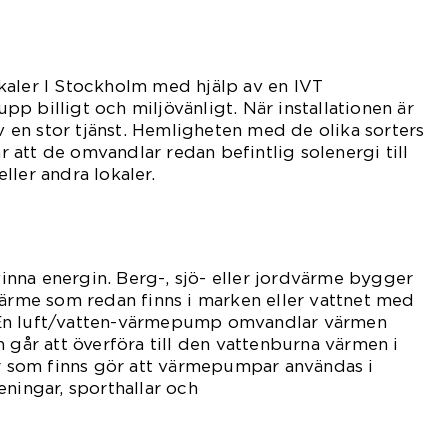
kaler I Stockholm med hjälp av en IVT
p billigt och miljövänligt. När installationen är
lv en stor tjänst. Hemligheten med de olika sorters
att de omvandlar redan befintlig solenergi till
ller andra lokaler.
tvinna energin. Berg-, sjö- eller jordvärme bygger
värme som redan finns i marken eller vattnet med
En luft/vatten-värmepump omvandlar värmen
 går att överföra till den vattenburna värmen i
ar som finns gör att värmepumpar användas i
eningar, sporthallar och
lor.