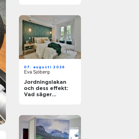
hög nivå
07. augusti 2026
Eva Sjöberg
Jordningslakan
och dess effekt:
Vad säger
forskning och
erfarenhet?