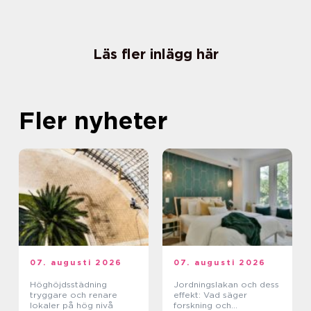
Läs fler inlägg här
Fler nyheter
07. augusti 2026
07. augusti 2026
Höghöjdsstädning
Jordningslakan och dess
tryggare och renare
effekt: Vad säger
lokaler på hög nivå
forskning och