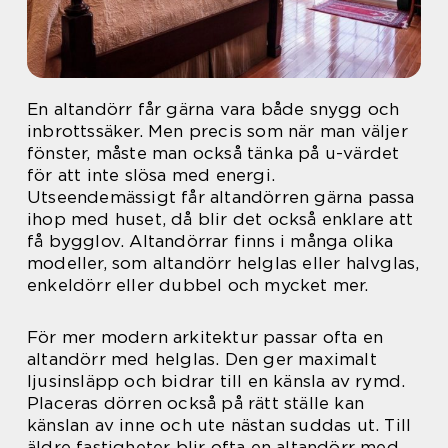
En altandörr får gärna vara både snygg och
inbrottssäker. Men precis som när man väljer
fönster, måste man också tänka på u-värdet
för att inte slösa med energi.
Utseendemässigt får altandörren gärna passa
ihop med huset, då blir det också enklare att
få bygglov. Altandörrar finns i många olika
modeller, som altandörr helglas eller halvglas,
enkeldörr eller dubbel och mycket mer.
För mer modern arkitektur passar ofta en
altandörr med helglas. Den ger maximalt
ljusinsläpp och bidrar till en känsla av rymd.
Placeras dörren också på rätt ställe kan
känslan av inne och ute nästan suddas ut. Till
äldre fastigheter blir ofta en altandörr med