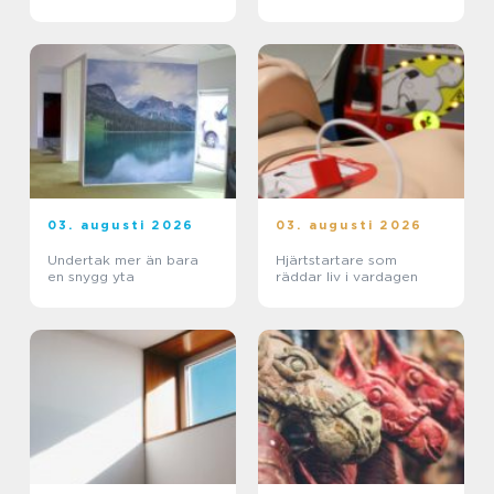
erfarenhet?
03. augusti 2026
03. augusti 2026
Undertak mer än bara
Hjärtstartare som
en snygg yta
räddar liv i vardagen