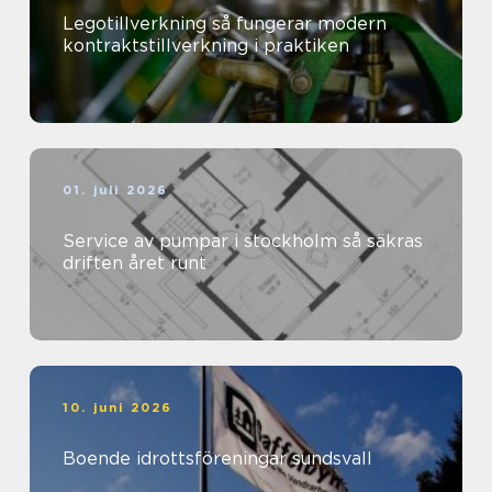
Legotillverkning så fungerar modern
kontraktstillverkning i praktiken
01. juli 2026
Service av pumpar i stockholm så säkras
driften året runt
10. juni 2026
Boende idrottsföreningar sundsvall